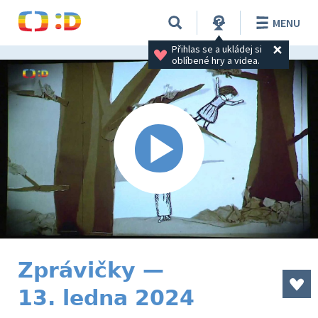
MENU
Přihlas se a ukládej si 
oblíbené hry a videa.
Zprávičky —
13. ledna 2024