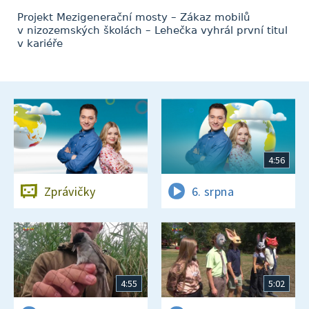
Projekt Mezigenerační mosty – Zákaz mobilů
v nizozemských školách – Lehečka vyhrál první titul
v kariéře
4:56
Zprávičky
6. srpna
4:55
5:02