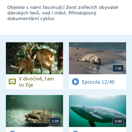
Objevte s námi fascinující život zvířecích obyvatel
dánských lesů, vod i měst. Přírodopisný
dokumentární cyklus
7:45
V divočině, tam
Epizoda 12/40
to žije
3:09
3:00