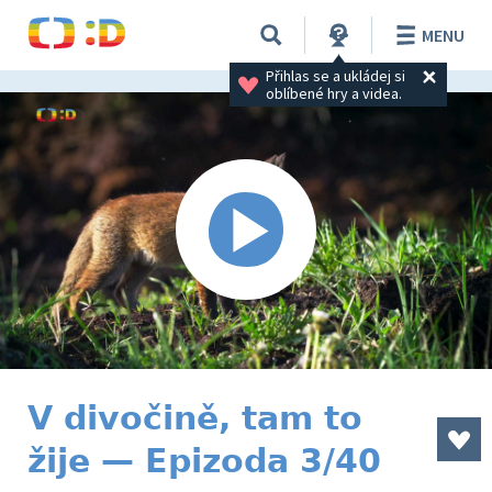
MENU
Přihlas se a ukládej si 
oblíbené hry a videa.
V divočině, tam to
žije — Epizoda 3/40