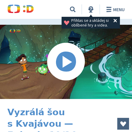
MENU
Přihlas se a ukládej si 
oblíbené hry a videa.
Vyzrálá šou
s Kvajávou —