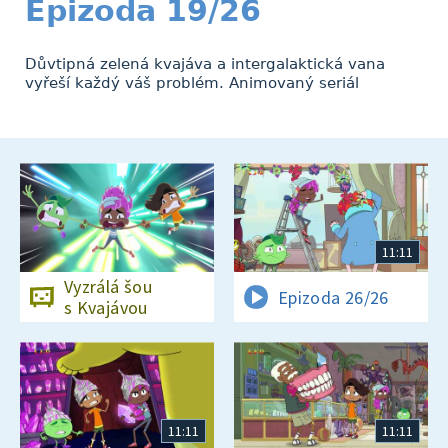
Epizoda 19/26
Důvtipná zelená kvajáva a intergalaktická vana
vyřeší každý váš problém. Animovaný seriál
11:11
Vyzrálá šou
Epizoda 26/26
s Kvajávou
11:11
11:11