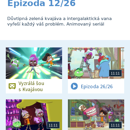
Epizoda 12/26
Důvtipná zelená kvajáva a intergalaktická vana
vyřeší každý váš problém. Animovaný seriál
11:11
Vyzrálá šou
Epizoda 26/26
s Kvajávou
11:11
11:11