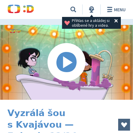
MENU
Přihlas se a ukládej si 
oblíbené hry a videa.
Vyzrálá šou
s Kvajávou —