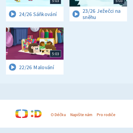
5:03
5:03
23/26 Ježečci na
24/26 Sáňkování
sněhu
5:03
22/26 Malování
O Déčku
Napište nám
Pro rodiče
© Česká televize 1996–2026
O cookies na Déčku