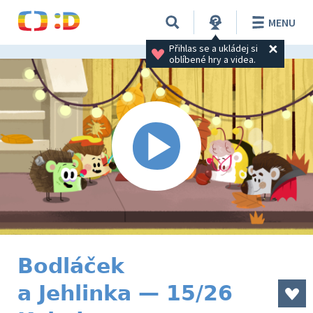
MENU
Přihlas se a ukládej si 
oblíbené hry a videa.
Bodláček
a Jehlinka — 15/26