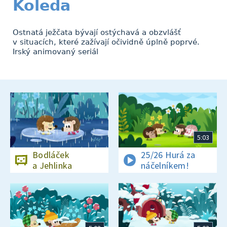
Koleda
Ostnatá ježčata bývají ostýchavá a obzvlášť
v situacích, které zažívají očividně úplně poprvé.
Irský animovaný seriál
5:03
Bodláček
25/26 Hurá za
a Jehlinka
náčelníkem!