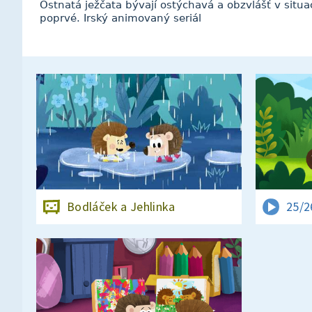
Ostnatá ježčata bývají ostýchavá a obzvlášť v situac
poprvé. Irský animovaný seriál
Bodláček a Jehlinka
25/2