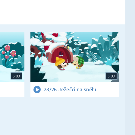
5:03
5:03
23/26 Ježečci na sněhu