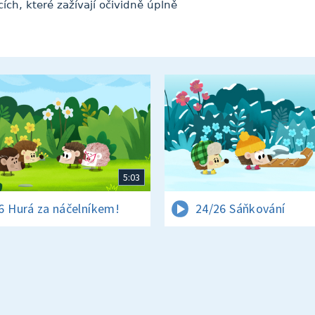
ích, které zažívají očividně úplně
5:03
6 Hurá za náčelníkem!
24/26 Sáňkování