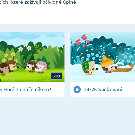
ích, které zažívají očividně úplně
5:03
6 Hurá za náčelníkem!
24/26 Sáňkování