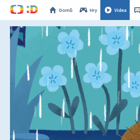
Domů
Hry
Videa