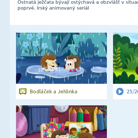
Ostnatá ježčata bývají ostýchavá a obzvlášť v situac
poprvé. Irský animovaný seriál
Bodláček a Jehlinka
25/2