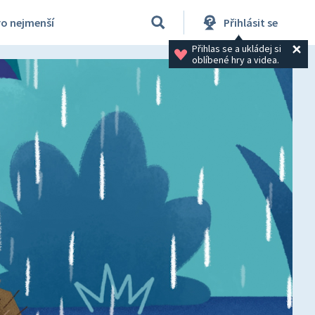
ro nejmenší
Přihlásit se
Přihlas se a ukládej si 
oblíbené hry a videa.