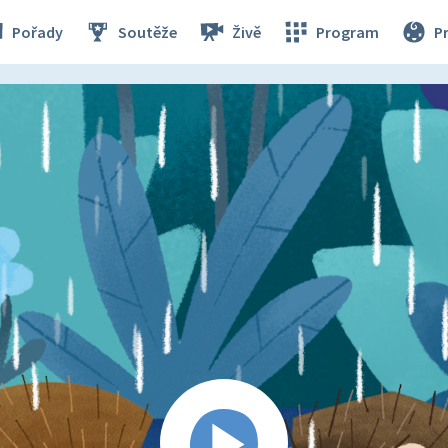
Pořady
Soutěže
Živě
Program
P