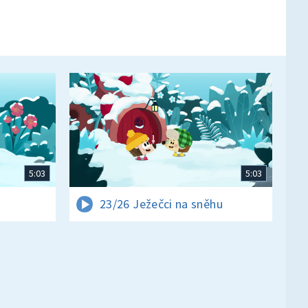
5:03
5:03
23/26 Ježečci na sněhu