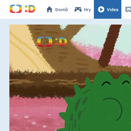
Domů
Hry
Videa