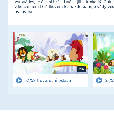
Vstává les, je čas si hrát! Lvíček Jili a krokodýl Gul
v kouzelném Deštíkovém lese, kde panuje vždy ves
nejmenší
7:07
52/52 Novoroční oslava
51/5