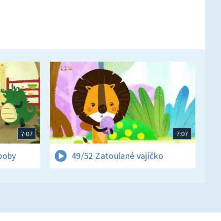
7:07
7:07
boby
49/52 Zatoulané vajíčko