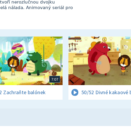
u tvoří nerozlučnou dvojku
elá nálada. Animovaný seriál pro
7:07
2 Zachraňte balónek
50/52 Divné kakaové 