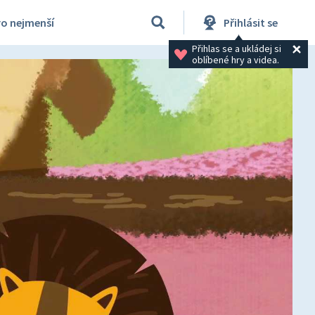
ro nejmenší
Přihlásit se
Přihlas se a ukládej si 
oblíbené hry a videa.