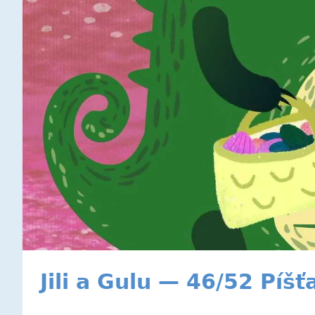
Jili a Gulu — 46/52 Píšť