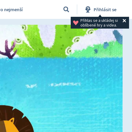
ro nejmenší
Přihlásit se
Přihlas se a ukládej si 
oblíbené hry a videa.