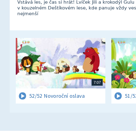
Vstává les, je čas si hrát! Lvíček Jili a krokodýl Gul
v kouzelném Deštíkovém lese, kde panuje vždy ves
nejmenší
7:07
52/52 Novoroční oslava
51/5