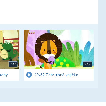
7:07
7:07
boby
49/52 Zatoulané vajíčko