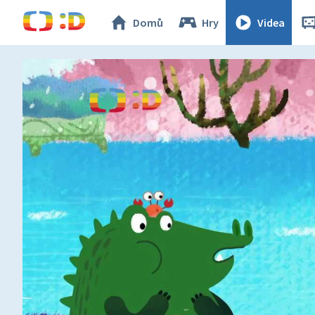
Domů
Hry
Videa