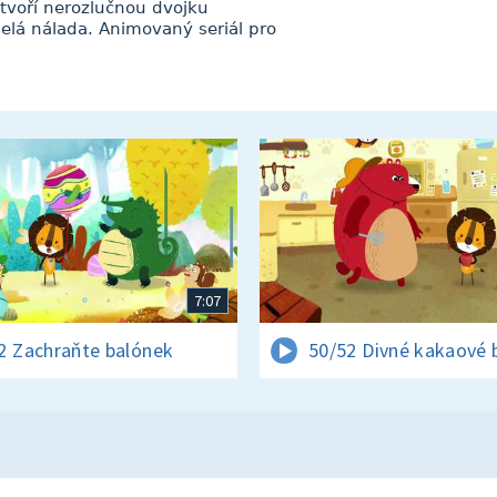
u tvoří nerozlučnou dvojku
elá nálada. Animovaný seriál pro
7:07
2 Zachraňte balónek
50/52 Divné kakaové 