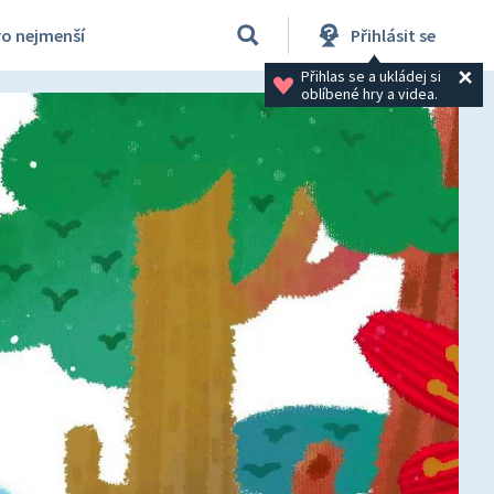
ro nejmenší
Přihlásit se
Přihlas se a ukládej si 
oblíbené hry a videa.