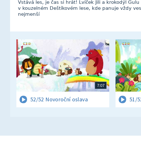
Vstává les, je čas si hrát! Lvíček Jili a krokodýl Gul
v kouzelném Deštíkovém lese, kde panuje vždy ves
nejmenší
7:07
52/52 Novoroční oslava
51/5