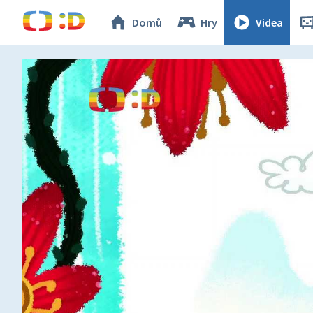
Domů
Hry
Videa