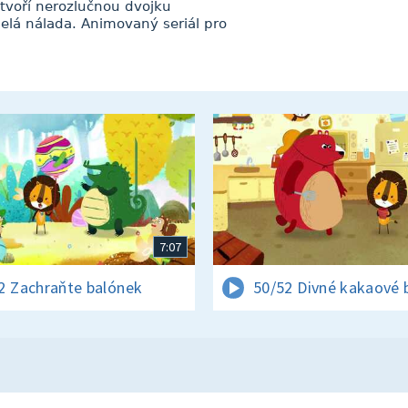
u tvoří nerozlučnou dvojku
elá nálada. Animovaný seriál pro
7:07
2 Zachraňte balónek
50/52 Divné kakaové 