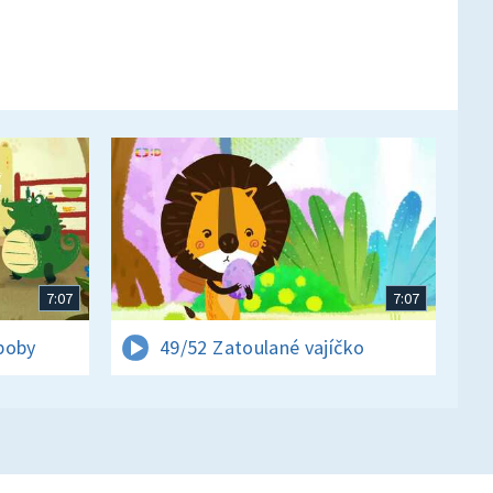
7:07
7:07
boby
49/52 Zatoulané vajíčko