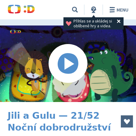
MENU
Přihlas se a ukládej si 
oblíbené hry a videa.
Jili a Gulu — 21/52
Noční dobrodružství