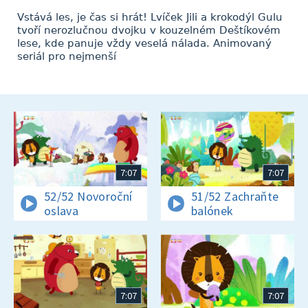
Vstává les, je čas si hrát! Lvíček Jili a krokodýl Gulu
tvoří nerozlučnou dvojku v kouzelném Deštíkovém
lese, kde panuje vždy veselá nálada. Animovaný
seriál pro nejmenší
7:07
7:07
52/52 Novoroční
51/52 Zachraňte
oslava
balónek
7:07
7:07