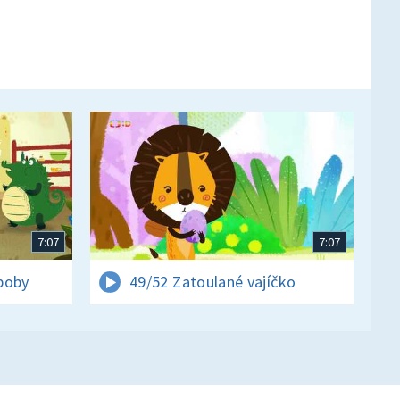
7:07
7:07
boby
49/52 Zatoulané vajíčko