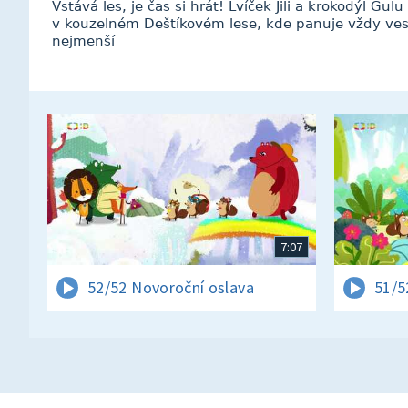
Vstává les, je čas si hrát! Lvíček Jili a krokodýl Gul
v kouzelném Deštíkovém lese, kde panuje vždy ves
nejmenší
7:07
52/52 Novoroční oslava
51/5