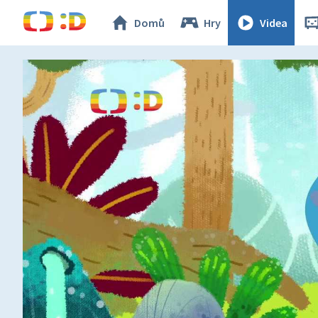
Domů
Hry
Videa