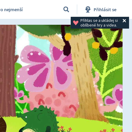
ro nejmenší
Přihlásit se
Přihlas se a ukládej si 
oblíbené hry a videa.