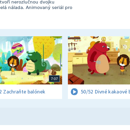
u tvoří nerozlučnou dvojku
elá nálada. Animovaný seriál pro
7:07
2 Zachraňte balónek
50/52 Divné kakaové 