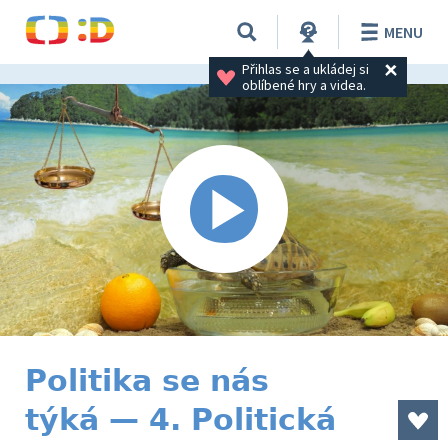
MENU
Přihlas se a ukládej si 
oblíbené hry a videa.
Politika se nás
týká — 4. Politická