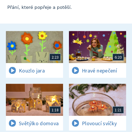
Přání, které popřeje a potěší.
2:23
6:20
Kouzlo jara
Hravé nepečení
1:18
1:21
Světýlko domova
Plovoucí svíčky