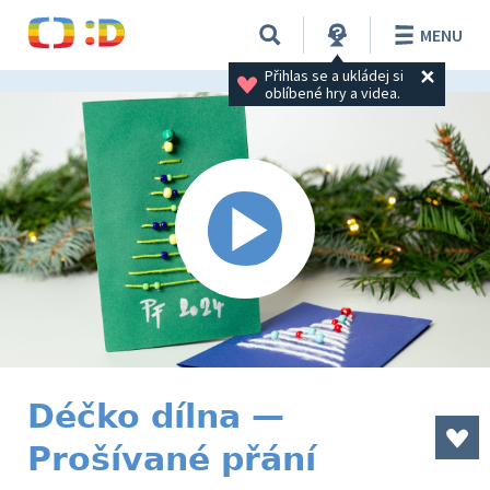
MENU
Přihlas se a ukládej si 
oblíbené hry a videa.
Déčko dílna —
Prošívané přání