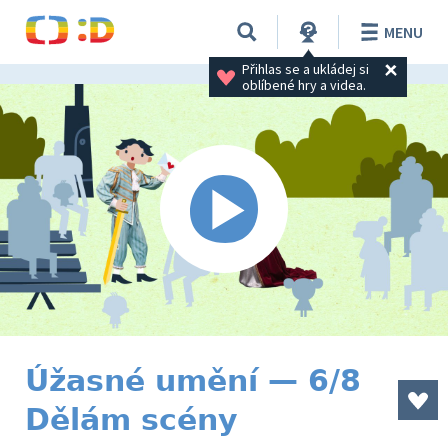
MENU
Přihlas se a ukládej si 
oblíbené hry a videa.
Úžasné umění — 6/8
Dělám scény