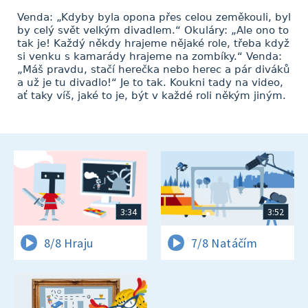
Venda: „Kdyby byla opona přes celou zeměkouli, byl
by celý svět velkým divadlem.“ Okuláry: „Ale ono to
tak je! Každý někdy hrajeme nějaké role, třeba když
si venku s kamarády hrajeme na zombíky.“ Venda:
„Máš pravdu, stačí herečka nebo herec a pár diváků
a už je tu divadlo!“ Je to tak. Koukni tady na video,
ať taky víš, jaké to je, být v každé roli někým jiným.
3:34
3:52
8/8 Hraju
7/8 Natáčím