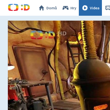
Domů
Hry
Videa