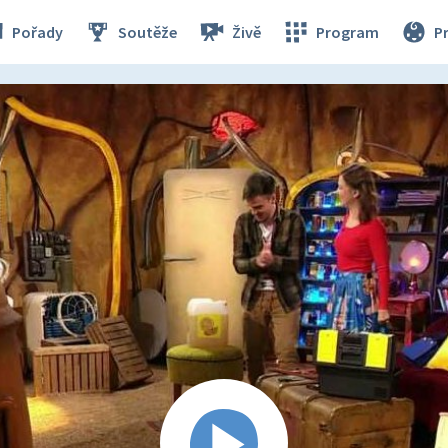
Pořady
Soutěže
Živě
Program
P