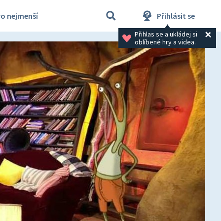
ro nejmenší
Přihlásit se
Přihlas se a ukládej si 
oblíbené hry a videa.