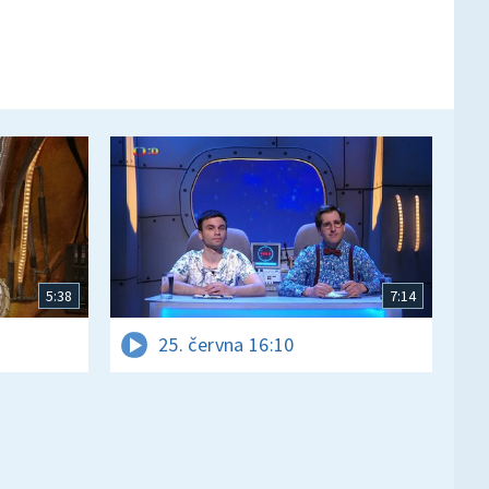
5:38
7:14
25. června 16:10