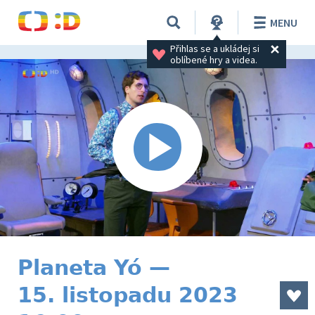
MENU
Přihlas se a ukládej si 
oblíbené hry a videa.
Planeta Yó —
15. listopadu 2023