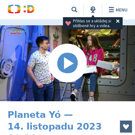
MENU
Přihlas se a ukládej si 
oblíbené hry a videa.
Planeta Yó —
14. listopadu 2023