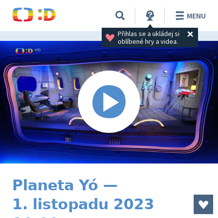
MENU
Přihlas se a ukládej si 
oblíbené hry a videa.
Planeta Yó —
1. listopadu 2023