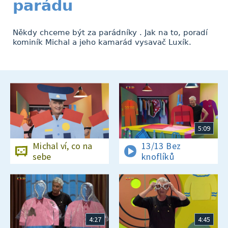
parádu
Někdy chceme být za parádníky . Jak na to, poradí
kominík Michal a jeho kamarád vysavač Luxík.
5:09
Michal ví, co na
13/13 Bez
sebe
knoflíků
4:27
4:45