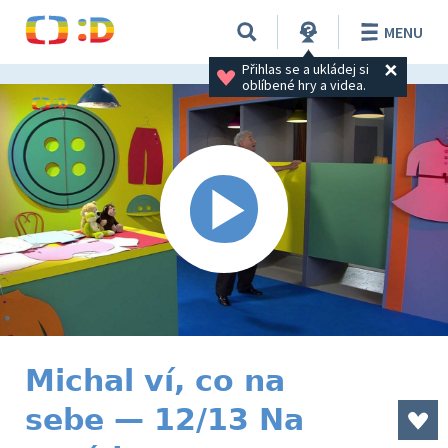
MENU
Přihlas se a ukládej si 
oblíbené hry a videa.
Michal ví, co na
sebe — 12/13 Na