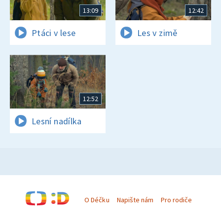
13:09
12:42
Ptáci v lese
Les v zimě
12:52
Lesní nadílka
O Déčku
Napište nám
Pro rodiče