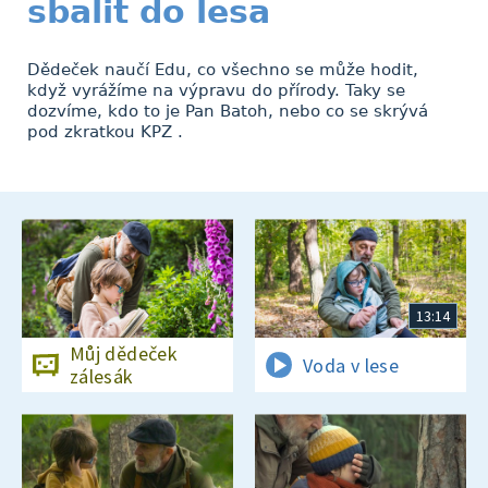
sbalit do lesa
Dědeček naučí Edu, co všechno se může hodit,
když vyrážíme na výpravu do přírody. Taky se
dozvíme, kdo to je Pan Batoh, nebo co se skrývá
pod zkratkou KPZ .
13:14
Můj dědeček
Voda v lese
zálesák