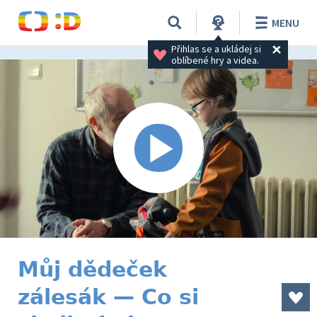
MENU
Přihlas se a ukládej si 
oblíbené hry a videa.
Můj dědeček
zálesák — Co si