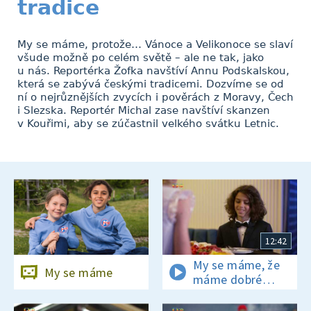
tradice
My se máme, protože… Vánoce a Velikonoce se slaví
všude možně po celém světě – ale ne tak, jako
u nás. Reportérka Žofka navštíví Annu Podskalskou,
která se zabývá českými tradicemi. Dozvíme se od
ní o nejrůznějších zvycích i pověrách z Moravy, Čech
i Slezska. Reportér Michal zase navštíví skanzen
v Kouřimi, aby se zúčastnil velkého svátku Letnic.
12:42
My se máme, že
My se máme
máme dobré
mravy