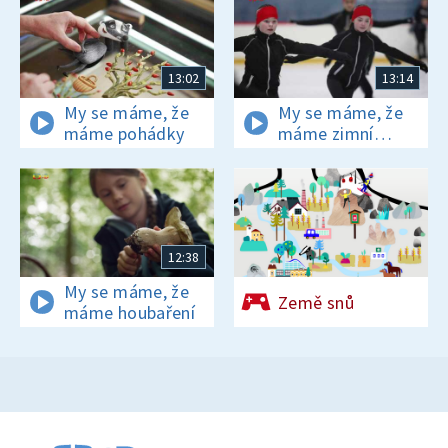
13:02
13:14
My se máme, že
My se máme, že
máme pohádky
máme zimní
sporty
12:38
My se máme, že
Země snů
máme houbaření