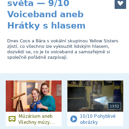
světa — 9/10
Voiceband aneb
Hrátky s hlasem
Dnes Coco a Bára s vokální skupinou Yellow Sisters
zjistí, co všechno lze vykouzlit lidským hlasem,
dozvědí se, co je to voiceband a samozřejmě si
společně pořádně zazpívají.
13:52
Múzárium aneb
10/10 Pohyblivé
Všechny múzy
obrázky
světa