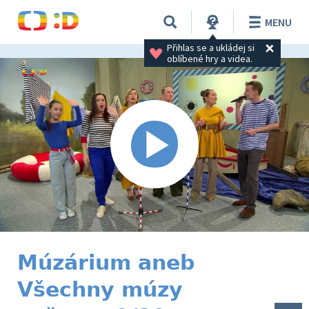
MENU
Přihlas se a ukládej si 
oblíbené hry a videa.
Múzárium aneb
Všechny múzy