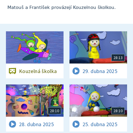
Matouš a František provázejí Kouzelnou školkou.
28:13
Kouzelná školka
29. dubna 2025
28:10
28:10
28. dubna 2025
25. dubna 2025