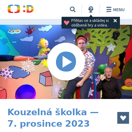
MENU
Přihlas se a ukládej si 
oblíbené hry a videa.
Kouzelná školka —
7. prosince 2023