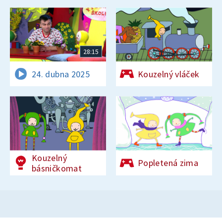
28:15
24. dubna 2025
Kouzelný vláček
Kouzelný
Popletená zima
básničkomat