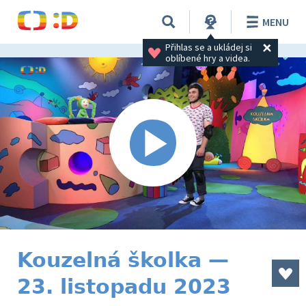
MENU
Přihlas se a ukládej si 
oblíbené hry a videa.
Kouzelná školka —
23. listopadu 2023