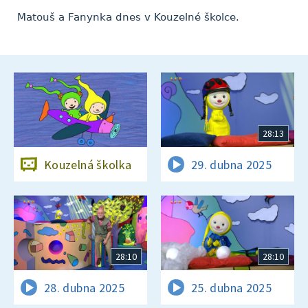
Matouš a Fanynka dnes v Kouzelné školce.
28:13
Kouzelná školka
29. dubna 2025
28:10
28:10
28. dubna 2025
25. dubna 2025