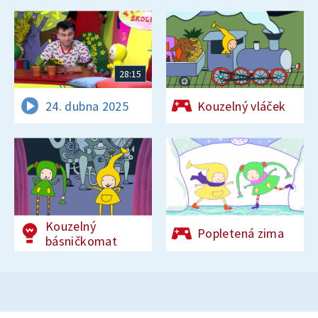
28:15
24. dubna 2025
Kouzelný vláček
Kouzelný
Popletená zima
básničkomat