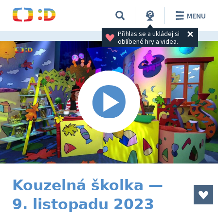
MENU
Přihlas se a ukládej si 
oblíbené hry a videa.
Kouzelná školka —
9. listopadu 2023