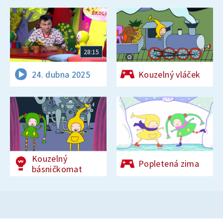
28:15
24. dubna 2025
Kouzelný vláček
Kouzelný
Popletená zima
básničkomat