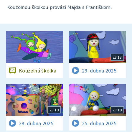
Kouzelnou školkou provází Majda s Františkem.
28:13
Kouzelná školka
29. dubna 2025
28:10
28:10
28. dubna 2025
25. dubna 2025