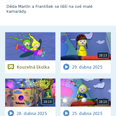
Děda Martin a František se těší na své malé
kamarády.
28:13
Kouzelná školka
29. dubna 2025
28:10
28:10
28. dubna 2025
25. dubna 2025