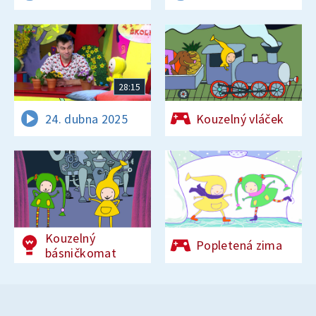
28:15
24. dubna 2025
Kouzelný vláček
Kouzelný
Popletená zima
básničkomat