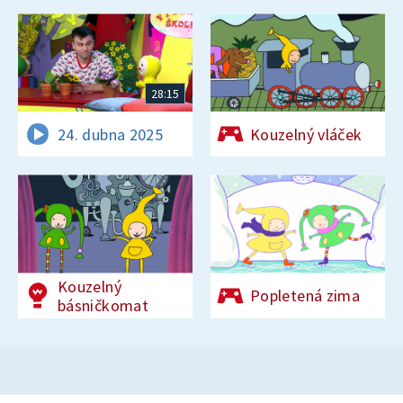
28:15
24. dubna 2025
Kouzelný vláček
Kouzelný
Popletená zima
básničkomat