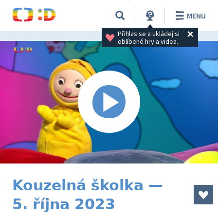
MENU
Přihlas se a ukládej si 
oblíbené hry a videa.
Kouzelná školka —
5. října 2023