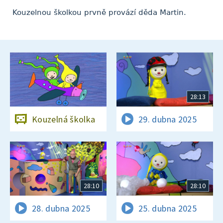
Kouzelnou školkou prvně provází děda Martin.
28:13
Kouzelná školka
29. dubna 2025
28:10
28:10
28. dubna 2025
25. dubna 2025