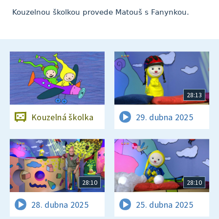
Kouzelnou školkou provede Matouš s Fanynkou.
28:13
Kouzelná školka
29. dubna 2025
28:10
28:10
28. dubna 2025
25. dubna 2025