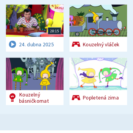
28:15
24. dubna 2025
Kouzelný vláček
Kouzelný
Popletená zima
básničkomat