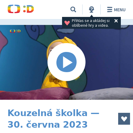
MENU
Přihlas se a ukládej si 
oblíbené hry a videa.
Kouzelná školka —
30. června 2023