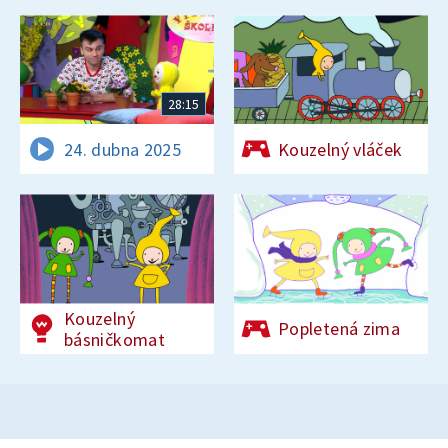
28:15
24. dubna 2025
Kouzelný vláček
Kouzelný
Popletená zima
básničkomat