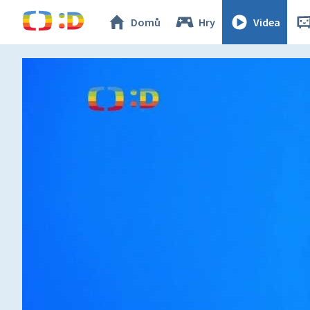
Domů
Hry
Videa