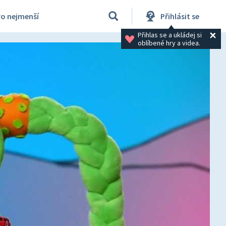
ro nejmenší
Přihlásit se
Přihlas se a ukládej si 
oblíbené hry a videa.