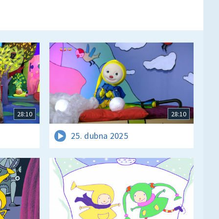
28:10
28:10
25. dubna 2025