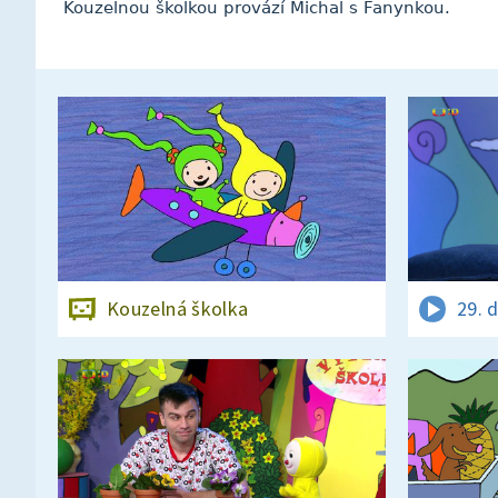
Kouzelnou školkou provází Michal s Fanynkou.
Kouzelná školka
29. 