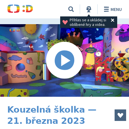
MENU
Přihlas se a ukládej si 
oblíbené hry a videa.
Kouzelná školka —
21. března 2023