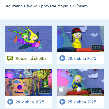
Kouzelnou školkou provede Majda s Filípkem.
28:13
Kouzelná školka
29. dubna 2025
28:10
28:10
28. dubna 2025
25. dubna 2025