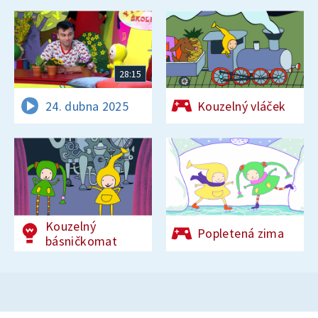
28:15
24. dubna 2025
Kouzelný vláček
Kouzelný
Popletená zima
básničkomat