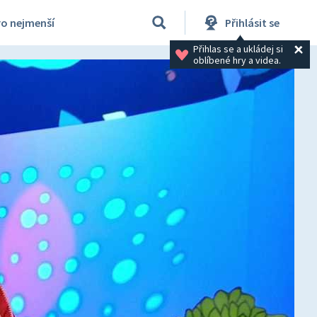
ro nejmenší
Přihlásit se
Přihlas se a ukládej si 
oblíbené hry a videa.