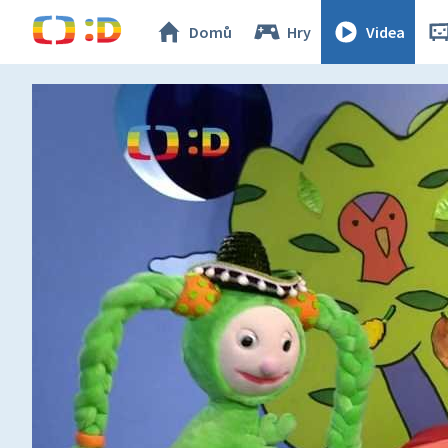
Domů
Hry
Videa