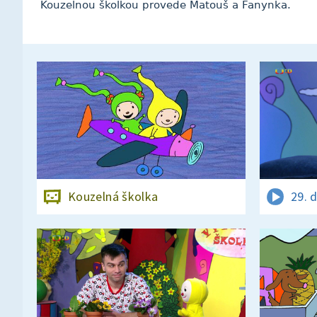
Kouzelnou školkou provede Matouš a Fanynka.
Kouzelná školka
29. 