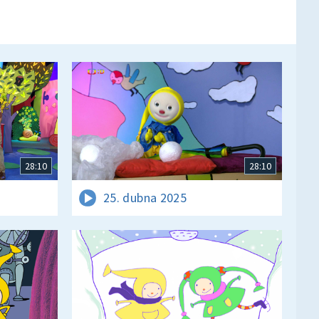
28:10
28:10
25. dubna 2025