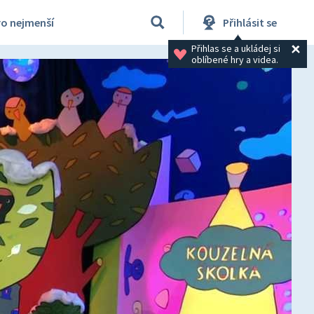
ro nejmenší
Přihlásit se
Přihlas se a ukládej si 
oblíbené hry a videa.