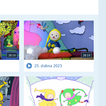
28:10
28:10
25. dubna 2025