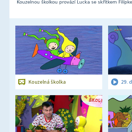
Kouzelnou školkou provází Lucka se skřítkem Filípk
Kouzelná školka
29. 