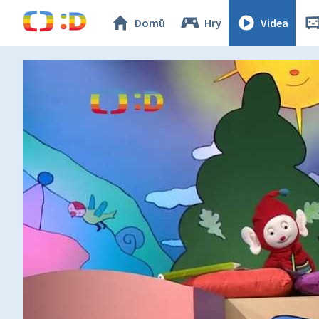
Domů
Hry
Videa