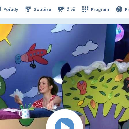
Pořady
Soutěže
Živě
Program
P