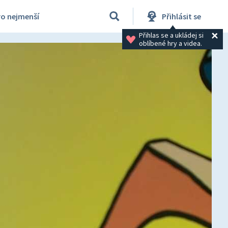
ro nejmenší
Přihlásit se
Přihlas se a ukládej si 
oblíbené hry a videa.