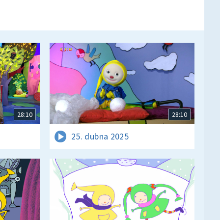
28:10
28:10
25. dubna 2025