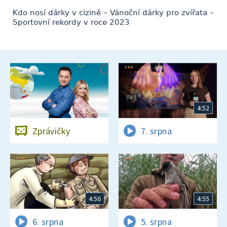
Kdo nosí dárky v cizině – Vánoční dárky pro zvířata –
Sportovní rekordy v roce 2023
4:52
Zprávičky
7. srpna
4:56
4:55
6. srpna
5. srpna