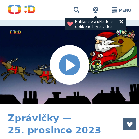
MENU
Přihlas se a ukládej si 
oblíbené hry a videa.
Zprávičky —
25. prosince 2023