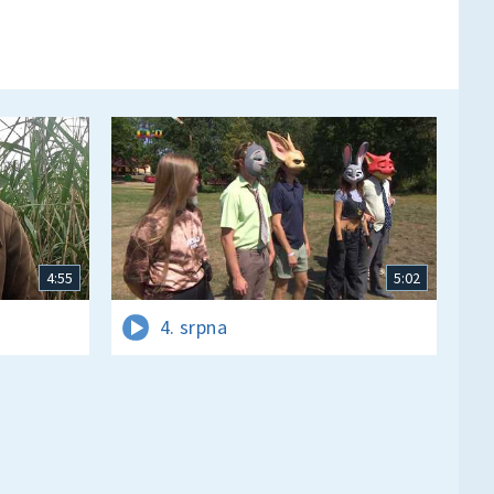
4:55
5:02
4. srpna