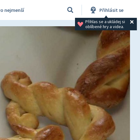
ro nejmenší
Přihlásit se
Přihlas se a ukládej si 
oblíbené hry a videa.