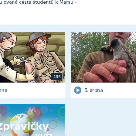
mulovaná cesta studentů k Marsu –
4:56
rpna
5. srpna