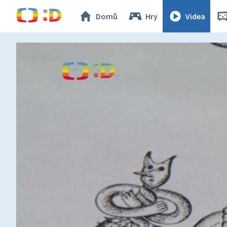
Domů
Hry
Videa