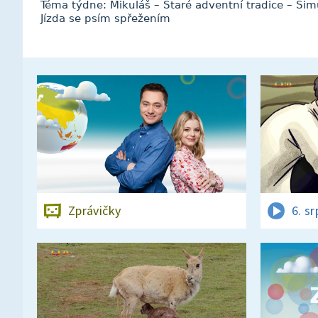
Téma týdne: Mikuláš – Staré adventní tradice – Si
Jízda se psím spřežením
Zprávičky
6. s