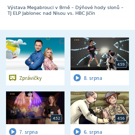
Výstava Megabrouci v Brně – Dýňové hody slonů –
TJ ELP Jablonec nad Nisou vs. HBC Jičín
4:59
Zprávičky
8. srpna
4:52
4:56
7. srpna
6. srpna