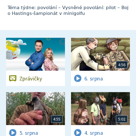
Téma týdne: povolání – Vysněné povolání: pilot – Boj
o Hastings-šampionát v minigolfu
4:56
Zprávičky
6. srpna
4:55
5:02
5. srpna
4. srpna