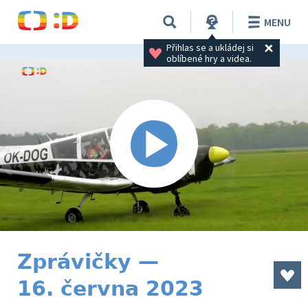
MENU
Přihlas se a ukládej si 
oblíbené hry a videa.
Zprávičky —
16. června 2023