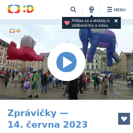
MENU
Přihlas se a ukládej si 
oblíbené hry a videa.
Zprávičky —
14. června 2023