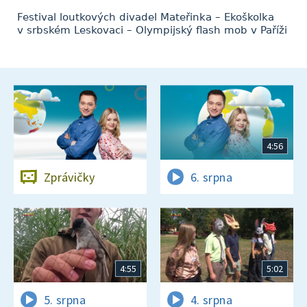
Festival loutkových divadel Mateřinka – Ekoškolka
v srbském Leskovaci – Olympijský flash mob v Paříži
4:56
Zprávičky
6. srpna
4:55
5:02
5. srpna
4. srpna