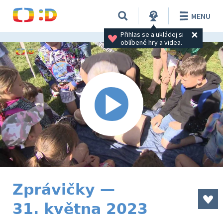
MENU
Přihlas se a ukládej si 
oblíbené hry a videa.
Zprávičky —
31. května 2023