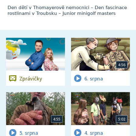
Den dětí v Thomayerově nemocnici – Den fascinace
rostlinami v Troubsku – Junior minigolf masters
4:56
Zprávičky
6. srpna
4:55
5:02
5. srpna
4. srpna