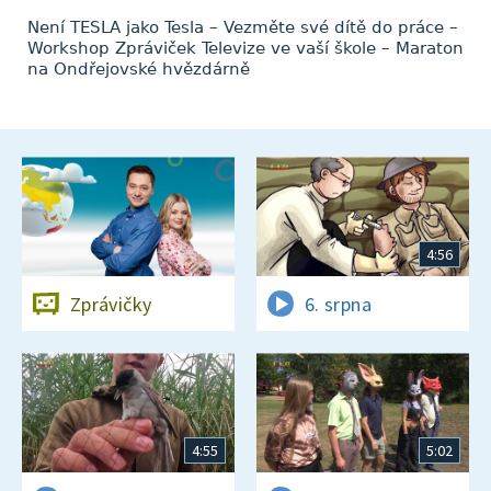
Není TESLA jako Tesla – Vezměte své dítě do práce –
Workshop Zpráviček Televize ve vaší škole – Maraton
na Ondřejovské hvězdárně
4:56
Zprávičky
6. srpna
4:55
5:02