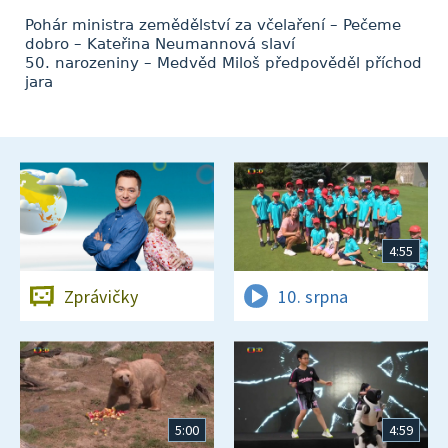
Pohár ministra zemědělství za včelaření – Pečeme
dobro – Kateřina Neumannová slaví
50. narozeniny – Medvěd Miloš předpověděl příchod
jara
4:55
Zprávičky
10. srpna
5:00
4:59