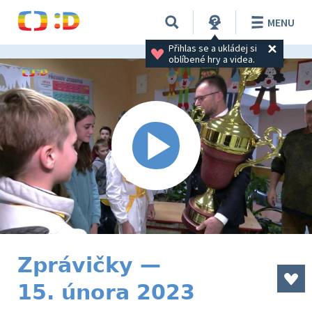
MENU
Přihlas se a ukládej si 
oblíbené hry a videa.
Zprávičky —
15. února 2023