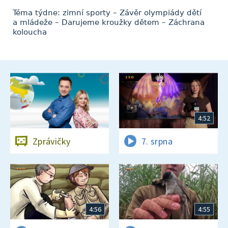
Téma týdne: zimní sporty – Závěr olympiády dětí
a mládeže – Darujeme kroužky dětem – Záchrana
koloucha
4:52
Zprávičky
7. srpna
4:56
4:55