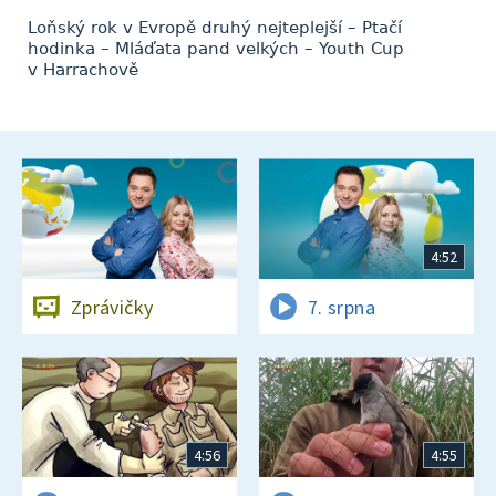
Loňský rok v Evropě druhý nejteplejší – Ptačí
hodinka – Mláďata pand velkých – Youth Cup
v Harrachově
4:52
Zprávičky
7. srpna
4:56
4:55