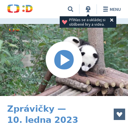
MENU
Přihlas se a ukládej si 
oblíbené hry a videa.
Zprávičky —
10. ledna 2023