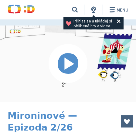
MENU
Přihlas se a ukládej si 
oblíbené hry a videa.
Mironinové —
Epizoda 2/26