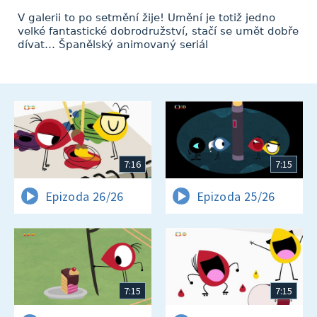
V galerii to po setmění žije! Umění je totiž jedno
velké fantastické dobrodružství, stačí se umět dobře
dívat… Španělský animovaný seriál
7:16
7:15
Epizoda 26/26
Epizoda 25/26
7:15
7:15