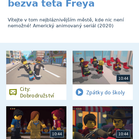
bezva teta Freya
Vítejte v tom nejbláznivějším městě, kde nic není
nemožné! Americký animovaný seriál (2020)
10:44
City:
Zpátky do školy
Dobrodružství
10:44
10:44