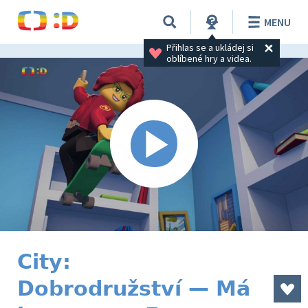
MENU
Přihlas se a ukládej si 
oblíbené hry a videa.
City:
Dobrodružství — Má