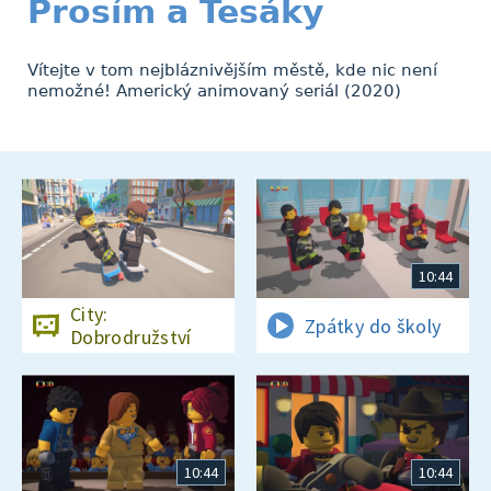
Prosím a Tesáky
Vítejte v tom nejbláznivějším městě, kde nic není
nemožné! Americký animovaný seriál (2020)
10:44
City:
Zpátky do školy
Dobrodružství
10:44
10:44