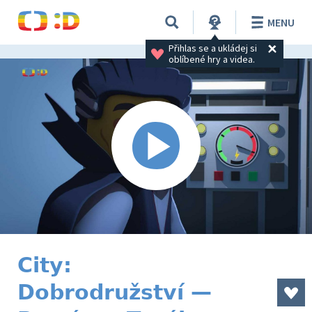
MENU
Přihlas se a ukládej si 
oblíbené hry a videa.
City:
Dobrodružství —