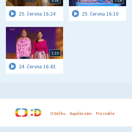
5:38
7:14
25. června 16:24
25. června 16:10
1:10
24. června 16:43
O Déčku
Napište nám
Pro rodiče
© Česká televize 1996–2026
O cookies na Déčku