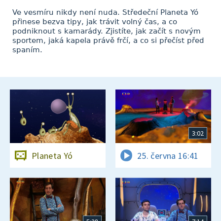
Ve vesmíru nikdy není nuda. Středeční Planeta Yó
přinese bezva tipy, jak trávit volný čas, a co
podniknout s kamarády. Zjistíte, jak začít s novým
sportem, jaká kapela právě frčí, a co si přečíst před
spaním.
3:02
Planeta Yó
25. června 16:41