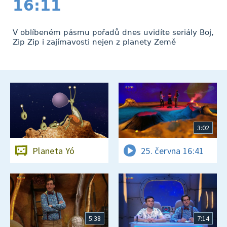
16:11
V oblíbeném pásmu pořadů dnes uvidíte seriály Boj,
Zip Zip i zajímavosti nejen z planety Země
3:02
Planeta Yó
25. června 16:41
5:38
7:14